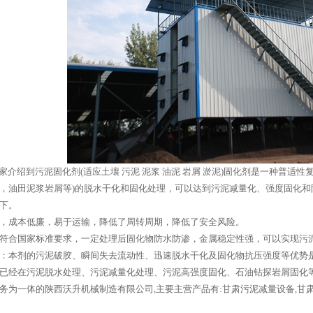
家介绍到污泥固化剂(适应土壤 污泥 泥浆 油泥 岩屑 淤泥)固化剂是一种普
，油田泥浆岩屑等)的脱水干化和固化处理，可以达到污泥减量化、强度固化和
下。
量少，成本低廉，易于运输，降低了周转周期，降低了安全风险。
固化符合国家标准要求，一定处理后固化物防水防渗，金属稳定性强，可以实现污
速度：本剂的污泥破胶、瞬间失去流动性、迅速脱水干化及固化物抗压强度等优势
本品已经在污泥脱水处理、污泥减量化处理、污泥高强度固化、石油钻探岩屑固化
务为一体的陕西沃升机械制造有限公司,主要主营产品有:甘肃污泥减量设备,甘