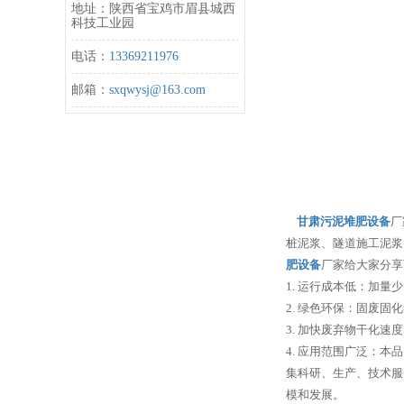
地址：陕西省宝鸡市眉县城西
科技工业园
电话：
13369211976
邮箱：
sxqwysj@163.com
甘肃污泥堆肥设备
厂
桩泥浆、隧道施工泥浆
肥设备
厂家给大家分享
1. 运行成本低：加
2. 绿色环保：固废
3. 加快废弃物干化
4. 应用范围广泛：
集科研、生产、技术服
模和发展。