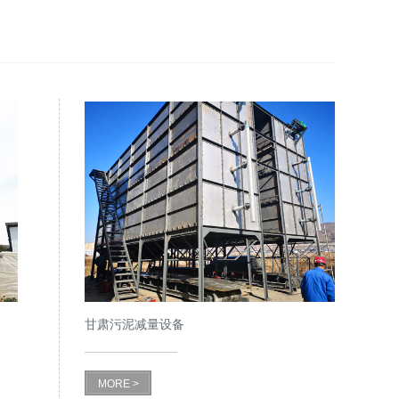
甘肃污泥减量设备
MORE >