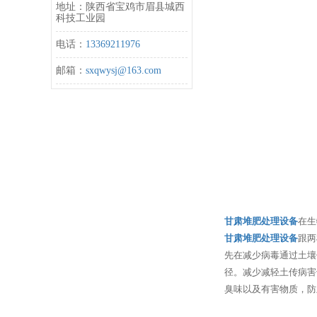
地址：陕西省宝鸡市眉县城西
科技工业园
电话：
13369211976
邮箱：
sxqwysj@163.com
甘肃堆肥处理设备
在生
甘肃堆肥处理设备
跟两
先在减少病毒通过土壤
径。减少减轻土传病害
臭味以及有害物质，防