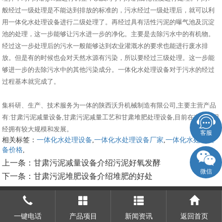
般经过一级处理是不能达到排放的标准的，污水经过一级处理后，就可以利
用一体化水处理设备进行二级处理了。再经过具有活性污泥的曝气池及沉淀
池的处理，这一步能够让污水进一步的净化。主要是去除污水中的有机物。
经过这一步处理后的污水一般能够达到农业灌溉水的要求也能进行废水排
放。但是有的时候也会对天然水源有污染，所以要经过三级处理。这一步能
够进一步的去除污水中的其他污染成分。一体化水处理设备对于污水的经过
过程基本就完成了。
集科研、生产、技术服务为一体的陕西沃升机械制造有限公司,主要主营产品
有:甘肃污泥减量设备,甘肃污泥减量工艺和甘肃堆肥处理设备,目前在市场上已
经拥有较大规模和发展。
客服
相关标签：
一体化水处理设备
,
一体化水处理设备厂家
,
一体化水处理设
备价格
,
上一条：
甘肃污泥减量设备介绍污泥好氧发酵
微信
下一条：
甘肃污泥堆肥设备介绍堆肥的好处
一键电话
产品项目
新闻资讯
返回首页