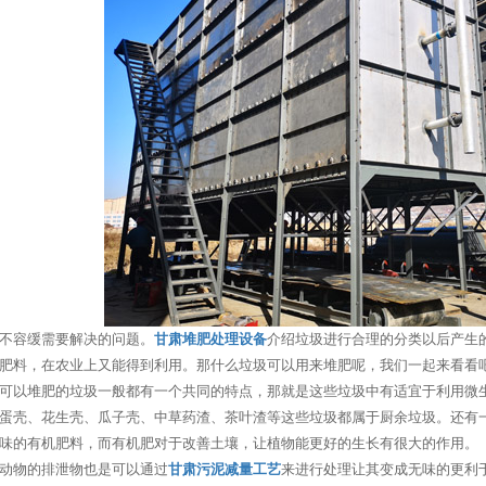
不容缓需要解决的问题。
甘肃堆肥处理设备
介绍垃圾进行合理的分类以后产生
肥料，在农业上又能得到利用。那什么垃圾可以用来堆肥呢，我们一起来看看
可以堆肥的垃圾一般都有一个共同的特点，那就是这些垃圾中有适宜于利用微
蛋壳、花生壳、瓜子壳、中草药渣、茶叶渣等这些垃圾都属于厨余垃圾。还有
味的有机肥料，而有机肥对于改善土壤，让植物能更好的生长有很大的作用。
动物的排泄物也是可以通过
甘肃污泥减量工艺
来进行处理让其变成无味的更利