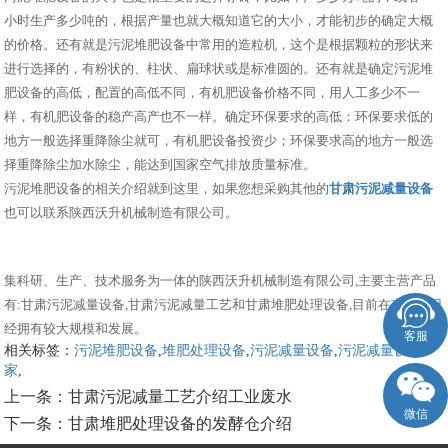
小时生产多少吨的，根据产量也就大概知道它的大小，才能初步的确定大概
的价格。还有就是污泥堆肥设备中常用的造粒机，这个是根据颗粒的形状来
进行选择的，有粉状的、柱状、扁球状或是标准圆的。还有就是确定污泥堆
肥设备的高低，配置的高低不同，有机肥设备价格不同，用人工多少不一
样，有机肥设备的稳产高产也不一样。确定环保要求的高低：环保要求低的
地方一般选择重降除尘就可，有机肥设备投资少；环保要求高的地方一般选
择重降除尘加水除尘，能达到国家空气排放质量标准。
污泥堆肥设备的相关介绍就到这里，如果您想采购其他的
甘肃污泥减量设备
也可以联系陕西沃升机械制造有限公司。
集科研、生产、技术服务为一体的陕西沃升机械制造有限公司,主要主营产品
有:甘肃污泥减量设备,甘肃污泥减量工艺和甘肃堆肥处理设备,目前在市场上已
经拥有较大规模和发展。
客服
相关标签：
污泥堆肥设备
,
堆肥处理设备
,
污泥减量设备
,
污泥减量设备厂
家
,
上一条：
甘肃污泥减量工艺介绍工业废水
微信
下一条：
甘肃堆肥处理设备的发酵仓介绍