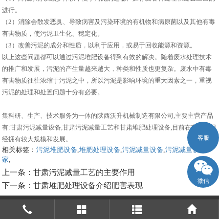
进行。
（2）消除会散发恶臭、导致病害及污染环境的有机物和病原菌以及其他有毒
有害物质，使污泥卫生化、稳定化。
（3）改善污泥的成分和性质，以利于应用，或易于回收能源和资源。
以上这些问题都可以通过污泥堆肥设备得到有效的解决。随着废水处理技术
的推广和发展，污泥的产生量越来越大，种类和性质也更复杂。废水中有毒
有害物质往往浓缩于污泥之中，所以污泥是影响环境的重大因素之一，重视
污泥的处理和处置问题十分有必要。
集科研、生产、技术服务为一体的陕西沃升机械制造有限公司,主要主营产品
有:甘肃污泥减量设备,甘肃污泥减量工艺和甘肃堆肥处理设备,目前在市场上已
客服
经拥有较大规模和发展。
相关标签：
污泥堆肥设备
,
堆肥处理设备
,
污泥减量设备
,
污泥减量设备厂
家
,
上一条：
甘肃污泥减量工艺的主要作用
微信
下一条：
甘肃堆肥处理设备介绍肥害表现