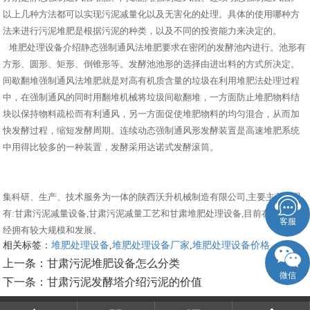
以上几种方法都可以实现污泥减量化以及无害化的处理。具体的使用哪种方
法来进行污泥堆肥是根据污泥的种类，以及不同的投资能力来决定的。
堆肥处理设备介绍静态强制通风法堆肥要求在密闭的发酵池内进行。池形有
方形、圆形、矩形、倒锥形等。发酵池池形的选择由进出料的方式所决定。
间歇翻堆强制通风法堆肥就是对高有机质含量的垃圾在利用堆肥法处理过程
中，在强制通风的同时用翻堆机械将垃圾间歇翻堆，一方面防止堆肥物料结
块以保持物料疏松而有利通风，另一方面促使堆肥物料的均匀混合，从而加
快发酵过程，缩短发酵周期。连续动态强制通风形发酵装置是高速堆肥系统
中用得比较多的一种装置，发酵采用达诺式发酵滚筒。
集科研、生产、技术服务为一体的陕西沃升机械制造有限公司,主要主营产品
有:甘肃污泥减量设备,甘肃污泥减量工艺和甘肃堆肥处理设备,目前在市场上已
客服
经拥有较大规模和发展。
相关标签：
堆肥处理设备
,
堆肥处理设备厂家
,
堆肥处理设备价格
,
上一条：
甘肃污泥堆肥设备怎么分类
微信
下一条：
甘肃污泥发酵塔介绍污泥的价值