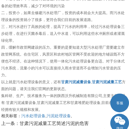
备的处理效率高，减少了对环境的污染
二，投资小，如果去修建污水处理厂，投资的成本就会大大提高。而污水处
理设备的投资就小了很多，更符合我们目前的发展道路。
三，对污水进行了高效的处理，提高了污水的利用率，经过污水处理设备三
步处理，在进行灭菌杀毒后，送入中水道，可以利用这些水冲厕所或者灌溉
绿化带。
四，缓解市政管网建设的压力。重要的是要知道大型污水处理厂需要建立市
政管网系统。在住宅区，风景区和农村地区管网不受欢迎的地方铺设既不方
便也不经济。在这种情况下，使用一体化污水处理设备更合适。对于分体式
污水系统，流量小的污水可以直接排入雨水管道而不会增加污水管道的压
力。
以上就是污水处理设备的意义，还有
甘肃污泥减量设备
,
甘肃污泥减量工艺
方
面的问题，请关注我们官网的更新状态。
集科研、生产、技术服务为一体的陕西沃升机械制造有限公司,主要主营产品
有:甘肃污泥减量设备,甘肃污泥减量工艺和甘肃堆肥处理设备,目前在市场上已
客服
经拥有较大规模和发展。
相关标签：
污水处理设备
,
污泥处理设备
,
上一条：
甘肃污泥减量工艺简述污泥的危害
微信