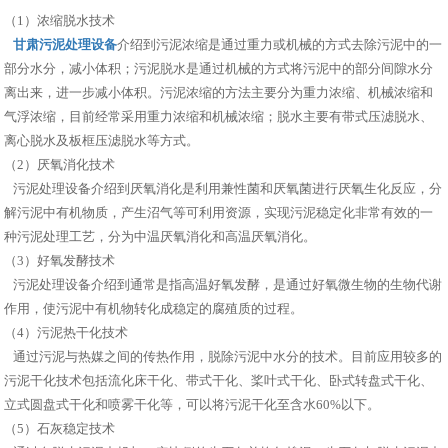
（1）浓缩脱水技术
甘肃污泥处理设备
介绍到污泥浓缩是通过重力或机械的方式去除污泥中的一
部分水分，减小体积；污泥脱水是通过机械的方式将污泥中的部分间隙水分
离出来，进一步减小体积。污泥浓缩的方法主要分为重力浓缩、机械浓缩和
气浮浓缩，目前经常采用重力浓缩和机械浓缩；脱水主要有带式压滤脱水、
离心脱水及板框压滤脱水等方式。
（2）厌氧消化技术
污泥处理设备介绍到厌氧消化是利用兼性菌和厌氧菌进行厌氧生化反应，分
解污泥中有机物质，产生沼气等可利用资源，实现污泥稳定化非常有效的一
种污泥处理工艺，分为中温厌氧消化和高温厌氧消化。
（3）好氧发酵技术
污泥处理设备介绍到通常是指高温好氧发酵，是通过好氧微生物的生物代谢
作用，使污泥中有机物转化成稳定的腐殖质的过程。
（4）污泥热干化技术
通过污泥与热媒之间的传热作用，脱除污泥中水分的技术。目前应用较多的
污泥干化技术包括流化床干化、带式干化、桨叶式干化、卧式转盘式干化、
立式圆盘式干化和喷雾干化等，可以将污泥干化至含水60%以下。
（5）石灰稳定技术