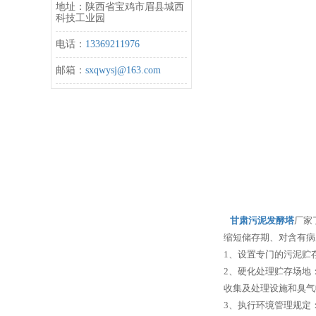
地址：陕西省宝鸡市眉县城西
科技工业园
电话：
13369211976
邮箱：
sxqwysj@163.com
甘肃污泥发酵塔
厂家
缩短储存期、对含有病
1、设置专门的污泥贮
2、硬化处理贮存场地
收集及处理设施和臭气
3、执行环境管理规定