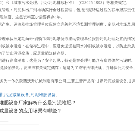
2002）和《城市污水处理厂污水污泥排放标准》（CJ3025-1993）等相关规定。
境管理：污泥从出厂到堆场实行全过程管理，包括污泥转运过程的联单跟踪责
理制度。这些资料至少需要保存5年。
泥产生、运输及推场管理单位应建立完善的环境监测管理制度，定期对堆场及
管理单位应定期向环保部门和污泥渗滤液接纳管理单位报告污泥处理处置的情
刷或被水浸透：在储存过程中，应避免淤泥被雨水冲刷或被水浸透，以防止杂
为了防止污泥变质，应尽量缩短储存期。
泥进行彻底消毒：这是为了安全起见，特别是在处理可能含有病原体的污泥时。
和危险的淤泥，要按照有关规定储存：这是为了遵守法律法规，并确保公共安全
务为一体的陕西沃升机械制造有限公司,主要主营产品有:甘肃污泥减量设备,甘
塔
,
污泥减量设备
,
污泥堆肥设备
,
堆肥设备厂家解析什么是污泥堆肥？
减量设备的应用场景有哪些？