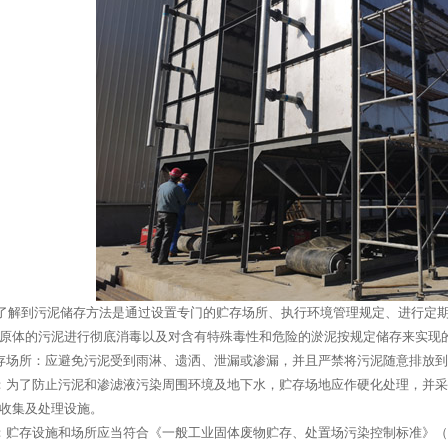
了解到污泥储存方法是通过设置专门的贮存场所、执行环境管理规定、进行定
原体的污泥进行彻底消毒以及对含有特殊毒性和危险的淤泥按规定储存来实现
存场所：应避免污泥受到雨淋、遗洒、泄漏或渗漏，并且严禁将污泥随意排放
：为了防止污泥和渗滤液污染周围环境及地下水，贮存场地应作硬化处理，并
收集及处理设施。
：贮存设施和场所应当符合《一般工业固体废物贮存、处置场污染控制标准》（GB1