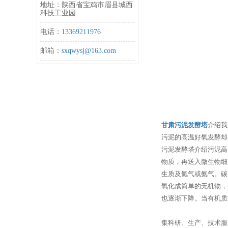
地址：陕西省宝鸡市眉县城西
科技工业园
电话：
13369211976
邮箱：
sxqwysj@163.com
甘肃污泥发酵塔
介绍我
污泥的高温好氧发酵却
污泥发酵塔介绍污泥高
物质，再送入微生物细
生质及氮气或氨气。碳
氧化成简单的无机物，
也逐渐下降。当有机质
集科研、生产、技术服