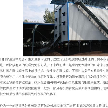
们日常生活中是会产生大量的污泥的，这些污泥都是需要经过处理的，要不我
是一种比较有效的处理污泥的方式。下来我们就一起跟污泥发酵塔的厂家来了
温好氧发酵过程实际上就是污泥中微生物发酵过程。不溶性大分子有机物则先
胞内被利用。堆体中基质的形态很复杂，只有分解为简单形态才能为微生物利用。
水化合物的分解过程是：碳水化合物-单糖-有机酸-二氧化碳与细菌原生质。
并提供生命活动所需要的能量，把另一部分有机物转化合成新的细胞物质，使
被分解后也就不会再闻到特别臭的气体了。
务为一体的陕西沃升机械制造有限公司,主要主营产品有:甘肃污泥减量设备,甘