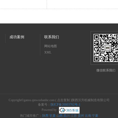
成功案例
联系我们
网站地图
XML
微信联系我们
Copyright©
gansu.qinwoshanhe.com
(
点击复制
)陕西沃升机械制造有限公司
备案号：
陕ICP备20003762号-1
Powered by
热门城市推广：
陕西
甘肃
山西
四川
江苏
贵州
云南
宁夏