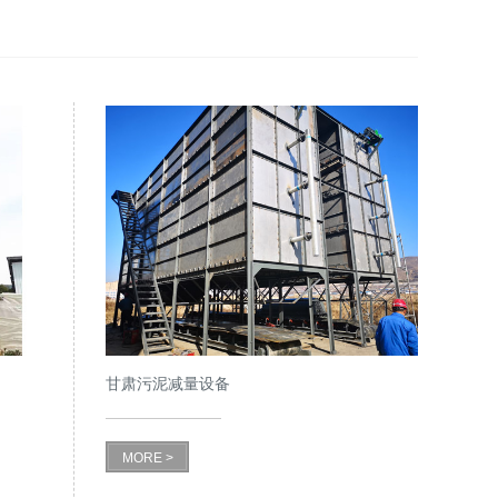
甘肃污泥减量设备
MORE >