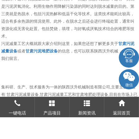
是污泥厌氧消化。利用生物作用降解污染源的同时达到脱水减量的目的。第
三类就是热脱水，包括污泥热解和低温干化等技术。这类技术能耗比较高，
适合有多余热源的情况使用。此外，在脱水之后还会进行终端处置，通常叫
资源化或无害化处置。包括焚烧，填埋，与好氧或厌氧技术结合的堆肥等技
术。
污泥减量工艺大概就跟大家介绍到这里，如果您还想了解更多关于
甘肃污泥
减量设备
或者
甘肃污泥堆肥设备
的信息，也可以联系陕西沃升机械，或者给
我们留言。
客服
微信
集科研、生产、技术服务为一体的陕西沃升机械制造有限公司,主要主营产品
有:甘肃污泥减量设备,甘肃污泥减量工艺和甘肃堆肥处理设备,目前在市场上已
经拥有较大规模和发展。
相关标签：
污泥减量工艺
,
污泥减量设备
,
污泥堆肥设备
,
堆肥处理设备
,
一键电话
产品项目
新闻资讯
返回首页
上一条：
甘肃污泥减量设备常见问题
下一条：
甘肃污泥堆肥设备介绍什么是厌氧发酵