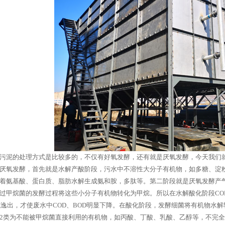
污泥的处理方式是比较多的，不仅有好氧发酵，还有就是厌氧发酵，今天我们
厌氧发酵，首先就是水解产酸阶段，污水中不溶性大分子有机物，如多糖、淀
着氨基酸、蛋白质、脂肪水解生成氨和胺，多肽等。第二阶段就是厌氧发酵产
过甲烷菌的发酵过程将这些小分子有机物转化为甲烷。所以在水解酸化阶段COD
形式逸出，才使废水中COD、BOD明显下降。在酸化阶段，发酵细菌将有机物水
2类为不能被甲烷菌直接利用的有机物，如丙酸、丁酸、乳酸、乙醇等，不完