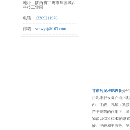
地址：陕西省宝鸡市眉县城西
科技工业园
电话：
13369211976
邮箱：
sxqwysj@163.com
甘肃污泥堆肥设备
介绍
污泥堆肥设备介绍污泥
丙、丁酸、乳酸；紧接
产甲烷菌的作用下，通
物多以CO2和H2的
酸、甲醇和甲胺等。第