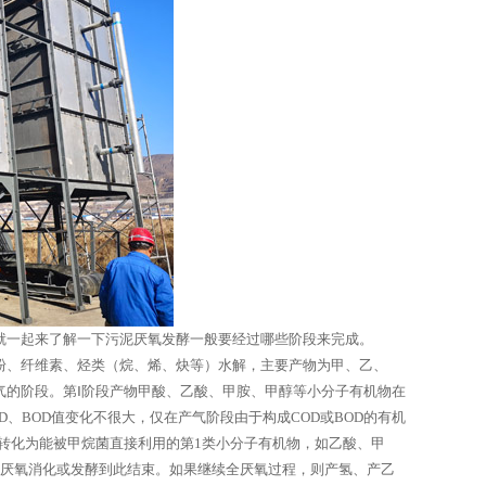
就一起来了解一下污泥厌氧发酵一般要经过哪些阶段来完成。
粉、纤维素、烃类（烷、烯、炔等）水解，主要产物为甲、乙、
气的阶段。第Ⅰ阶段产物甲酸、乙酸、甲胺、甲醇等小分子有机物在
、BOD值变化不很大，仅在产气阶段由于构成COD或BOD的有机
解转化为能被甲烷菌直接利用的第1类小分子有机物，如乙酸、甲
全厌氧消化或发酵到此结束。如果继续全厌氧过程，则产氢、产乙