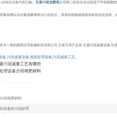
一步转化为氢气和乙酸。
甘肃污泥发酵塔
介绍第二阶段生化过程是产甲烷细菌把
厌氧发酵以及好氧发酵都有自己的优点，具体的措施就根据实际情况去选择，
务为一体的陕西沃升机械制造有限公司,主要主营产品有:甘肃污泥减量设备,甘
设备
,
污泥减量设备
,
堆肥处理设备
,
污泥减量工艺
,
肃污泥减量工艺有哪些
处理设备介绍堆肥材料
介绍堆肥材料
化设备的污泥处理